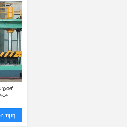
μηχανή
ώνων
η τιμή