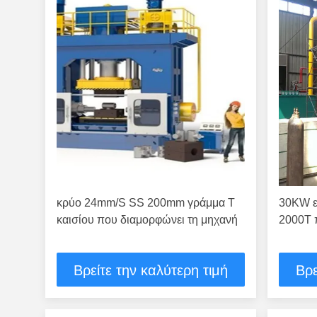
κρύο 24mm/S SS 200mm γράμμα Τ
30KW ε
καισίου που διαμορφώνει τη μηχανή
2000T 
Βρείτε την καλύτερη τιμή
Βρε