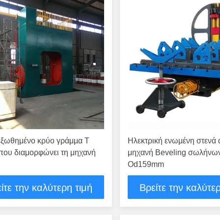
ξωθημένο κρύο γράμμα Τ
Ηλεκτρική ενωμένη στενά
που διαμορφώνει τη μηχανή
μηχανή Beveling σωλήνω
Od159mm
ίτε την καλύτερη τιμή
Βρείτε την καλύτερ