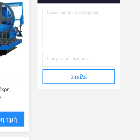
Στείλε
 άκρη
ν
η τιμή