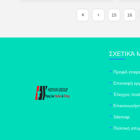
15
16
ΣΧΕΤΙΚΆ 
Προφίλ εταιρε
Επισκεψή ερ
Έλεγχος ποι
Επικοινωνήστ
Sitemap
Πολιτική απ