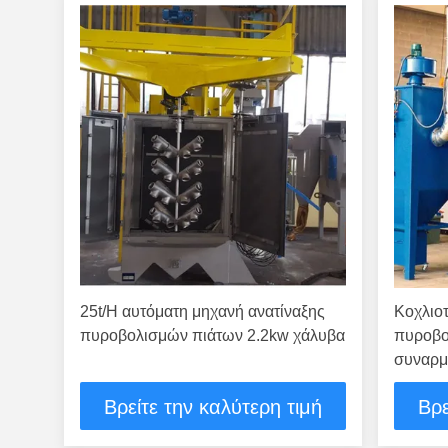
25t/H αυτόματη μηχανή ανατίναξης
Κοχλιο
πυροβολισμών πιάτων 2.2kw χάλυβα
πυροβο
συναρμ
Βρείτε την καλύτερη τιμή
Βρε