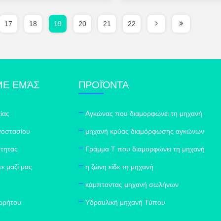
17
18
19
20
21
22
ΜΕ ΕΜΆΣ
ΠΡΟΪΌΝΤΑ
ίας
Αγκώνας που διαμορφώνει τη μηχανή
γοστασίου
μηχανή κρύας διαμόρφωσης αγκώνων
ότητας
Γράμμα Τ που διαμορφώνει τη μηχανή
ε μαζί μας
η ζώνη είδε τη μηχανή
κάμπτοντας μηχανή σωλήνων
ορρήτου
Υδραυλική μηχανή Τύπου