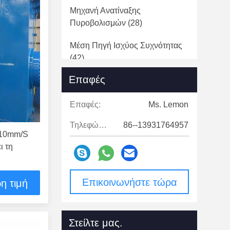
Μηχανή Ανατίναξης
Πυροβολισμών
(28)
Μέση Πηγή Ισχύος Συχνότητας
(42)
Επαφές
Φόρμα Τοποθετήσεων
Σωληνώσεων
(35)
Επαφές:
Ms. Lemon
Τοποθετήσεις Σωληνώσεων
Τηλεφώνημα:
86--13931764957
Χάλυβα
(76)
 10mm/S
ι τη
Επικοινωνήστε τώρα
η τιμή
Στείλτε μας.