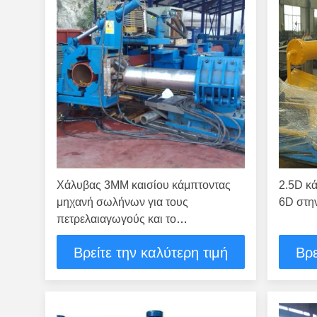
Χάλυβας 3MM καισίου κάμπτοντας
2.5D κ
μηχανή σωλήνων για τους
6D στη
πετρελαιαγωγούς και το
σχεδιάγραμμα
Βρείτε την καλύτερη τιμή
Βρε