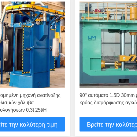
τομημένη μηχανή ανατίναξης
90° αυτόματο 1.5D 30mm 
λισμών χάλυβα
κρύας διαμόρφωσης αγκ
ολογήσεων 0.3t 25t/H
ίτε την καλύτερη τιμή
Βρείτε την καλύτερ